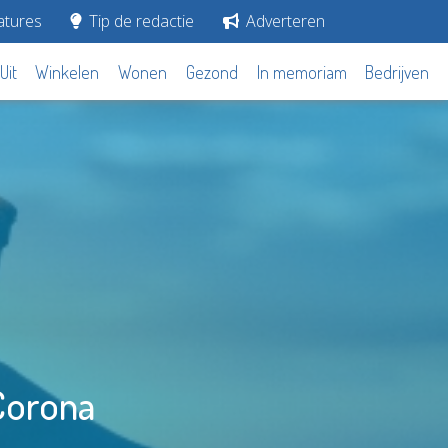
tures
Tip de redactie
Adverteren
Uit
Winkelen
Wonen
Gezond
In memoriam
Bedrijven
Corona