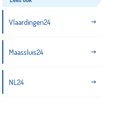
Vlaardingen24
Maassluis24
NL24
Blijf up-to-date