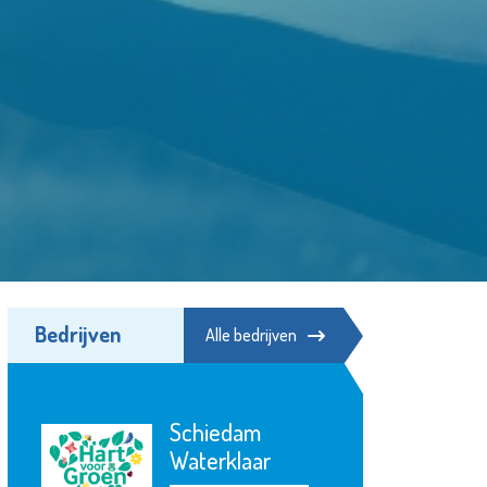
Bedrijven
Alle bedrijven
m
Franciscus
aar
Bekijk de pagina