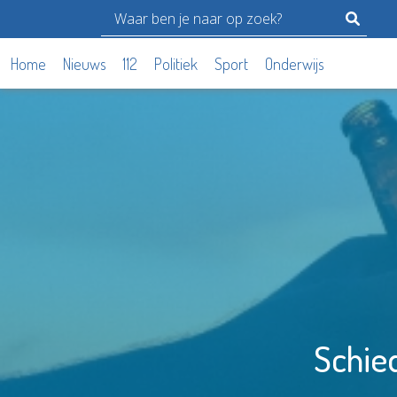
Home
Nieuws
112
Politiek
Sport
Onderwijs
Schie