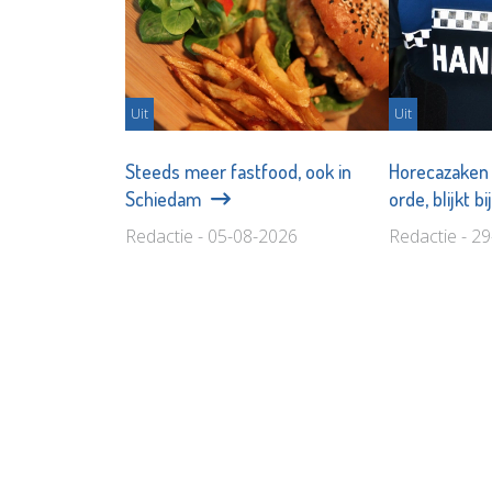
Uit
Uit
Steeds meer fastfood, ook in
Horecazaken 
Schiedam
orde, blijkt b
Redactie - 05-08-2026
Redactie - 2