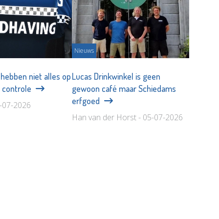
Nieuws
hebben niet alles op
Lucas Drinkwinkel is geen
ij controle
gewoon café maar Schiedams
erfgoed
9-07-2026
Han van der Horst - 05-07-2026