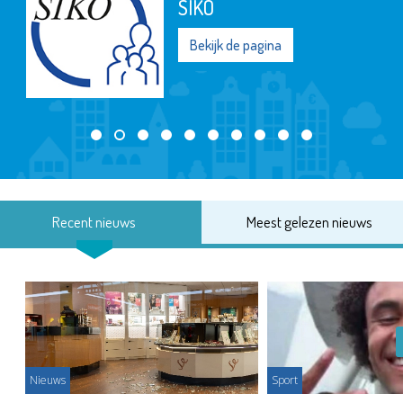
SIKO
Bekijk de pagina
Recent nieuws
Meest gelezen nieuws
Nieuws
Sport