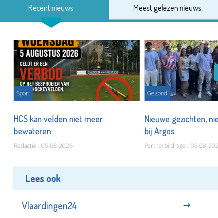
Recent nieuws
Meest gelezen nieuws
Sport
Gezond
HCS kan velden niet meer
Nieuwe gezichten, ni
bewateren
bij Argos
Redactie - 05-08-2026
Partnerbijdrage - 05-08-20
Lees ook
Vlaardingen24