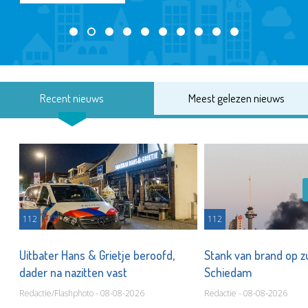
Recent nieuws
Meest gelezen nieuws
112
112
Uitbater Hans & Grietje beroofd,
Stank van brand op zu
dader na nazitten vast
Schiedam
Redactie/Flashphoto - 08-08-2026
Redactie - 08-08-2026