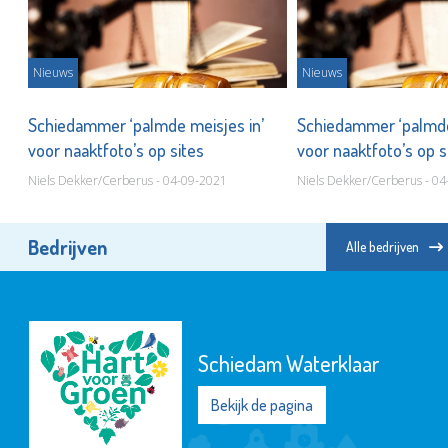
Nieuws
Nieuws
Schiedammer ‘palmde meisjes in’
Schiedammer ‘palmde
voor naaktfoto’s op sites
voor naaktfoto’s op 
Niels Dekker/Cerberus - 04-09-2021
Niels Dekker/Cerberus - 0
Bedrijven
Alle bedrijven
Zwembad Groenoord
Bekijk de pagina