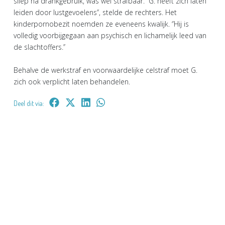
sliep na drankgebruik, was wel strafbaar. ‘’G. heeft zich laten
leiden door lustgevoelens’’, stelde de rechters. Het
kinderpornobezit noemden ze eveneens kwalijk. ‘’Hij is
volledig voorbijgegaan aan psychisch en lichamelijk leed van
de slachtoffers.’’
Behalve de werkstraf en voorwaardelijke celstraf moet G.
zich ook verplicht laten behandelen.
Deel dit via: