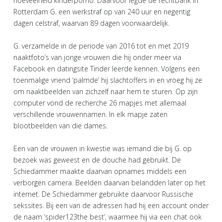
hoeveelheid kinderporno. Daarvoor legde de rechtbank in
Rotterdam G. een werkstraf op van 240 uur en negentig
dagen celstraf, waarvan 89 dagen voorwaardelijk.
G. verzamelde in de periode van 2016 tot en met 2019
naaktfoto’s van jonge vrouwen die hij onder meer via
Facebook en datingsite Tinder leerde kennen. Volgens een
toenmalige vriend ‘palmde’ hij slachtoffers in en vroeg hij ze
om naaktbeelden van zichzelf naar hem te sturen. Op zijn
computer vond de recherche 26 mapjes met allemaal
verschillende vrouwennamen. In elk mapje zaten
blootbeelden van die dames.
Een van de vrouwen in kwestie was iemand die bij G. op
bezoek was geweest en de douche had gebruikt. De
Schiedammer maakte daarvan opnames middels een
verborgen camera. Beelden daarvan belandden later op het
internet. De Schiedammer gebruikte daarvoor Russische
sekssites. Bij een van de adressen had hij een account onder
de naam ‘spider123the best’, waarmee hij via een chat ook