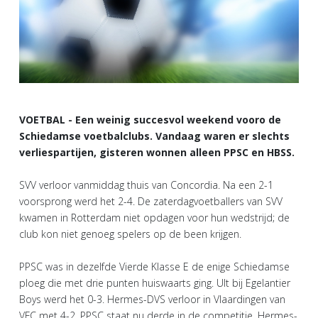
VOETBAL - Een weinig succesvol weekend vooro de
Schiedamse voetbalclubs. Vandaag waren er slechts
verliespartijen, gisteren wonnen alleen PPSC en HBSS.
SVV verloor vanmiddag thuis van Concordia. Na een 2-1
voorsprong werd het 2-4. De zaterdagvoetballers van SVV
kwamen in Rotterdam niet opdagen voor hun wedstrijd; de
club kon niet genoeg spelers op de been krijgen.
PPSC was in dezelfde Vierde Klasse E de enige Schiedamse
ploeg die met drie punten huiswaarts ging. UIt bij Egelantier
Boys werd het 0-3. Hermes-DVS verloor in Vlaardingen van
VFC met 4-2. PPSC staat nu derde in de competitie, Hermes-