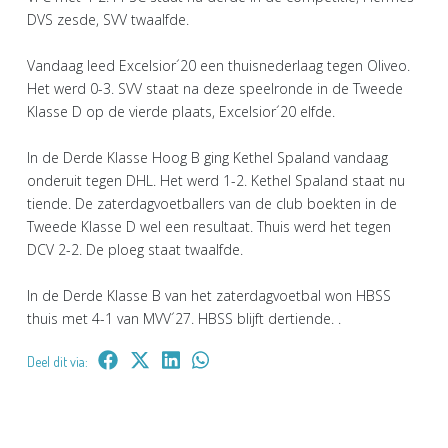
DVS zesde, SVV twaalfde.
Vandaag leed Excelsior´20 een thuisnederlaag tegen Oliveo.
Het werd 0-3. SVV staat na deze speelronde in de Tweede
Klasse D op de vierde plaats, Excelsior´20 elfde.
In de Derde Klasse Hoog B ging Kethel Spaland vandaag
onderuit tegen DHL. Het werd 1-2. Kethel Spaland staat nu
tiende. De zaterdagvoetballers van de club boekten in de
Tweede Klasse D wel een resultaat. Thuis werd het tegen
DCV 2-2. De ploeg staat twaalfde.
In de Derde Klasse B van het zaterdagvoetbal won HBSS
thuis met 4-1 van MVV´27. HBSS blijft dertiende. .
Deel dit via: