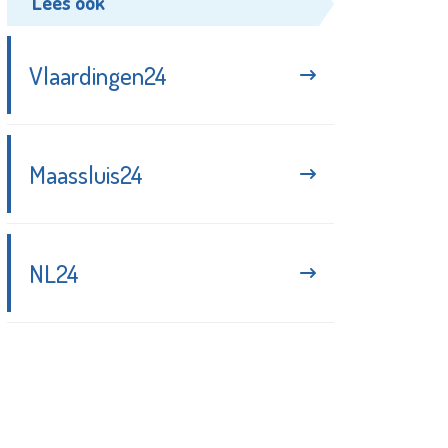
Lees ook
Vlaardingen24
Maassluis24
NL24
Blijf up-to-date