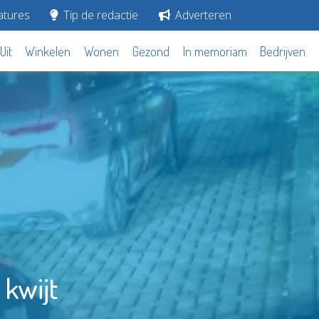
tures
Tip de redactie
Adverteren
Uit
Winkelen
Wonen
Gezond
In memoriam
Bedrijven
 kwijt