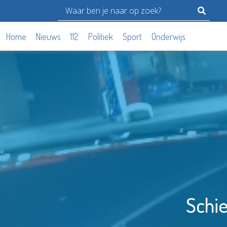
Home
Nieuws
112
Politiek
Sport
Onderwijs
Schie