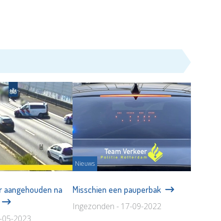
Nieuws
 aangehouden na
Misschien een pauperbak
Ingezonden - 17-09-2022
9-05-2023