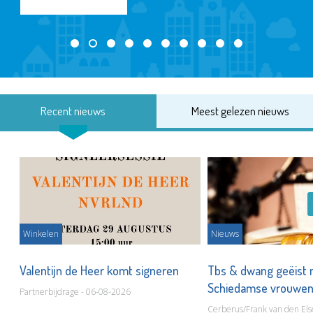
Recent nieuws
Meest gelezen nieuws
Winkelen
Nieuws
Valentijn de Heer komt signeren
Tbs & dwang geëist 
Schiedamse vrouwe
Partnerbijdrage - 06-08-2026
Cerberus/Frank van den Els