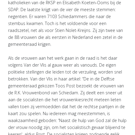
katholieken van de RKSP en Elisabeth Koeten-Ooms bij de
SDAP. De laatste krijgt van de vier de meeste stemmen:
negentien. Er waren 7103 Schiedammers die naar de
stembus kwamen. Toch is het voldoende voor een
raadszetel, net als voor Stien Nolet-Kreijns. Zij zijn twee van
de 88 vrouwen die als eersten in Nederland een zetel in de
gemeenteraad krijgen.
Als de vrouwen aan het werk gaan in de raad is het daar
volgens Van der Vlis al gauw weer als vanouds. De eigen
politieke stellingen die leiden tot de verzuiling, worden snel
betrokken. Van der Vlis in haar artikel: “De in de Delftse
gemeenteraad gekozen Toos Post bezoekt de vrouwen van
de R.K. Vrouwenbond van Schiedam. Zij deelt een sneer uit
aan de socialisten die het vrouwenkiesrecht meteen lieten
vallen toen zij vermoedden dat het de rechtse partijen in de
kaart zou spelen. Nu iedereen mag meestemmen, is
waakzaamheid geboden: 'Naast de hulp van God zal de hulp
der vrouw noodig zijn, om het socialistisch gevaar blijvend te
keeren', aldus Post. De socialisten krijgen zodoende gelijk,