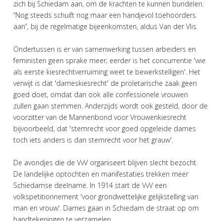
zich bij Schiedam aan, om de krachten te kunnen bundelen.
“Nog steeds schuift nog maar een handjevol toehoorders
aan”, bij de regelmatige bijeenkomsten, aldus Van der Vlis.
Ondertussen is er van samenwerking tussen arbeiders en
feministen geen sprake meer; eerder is het concurrentie 'wie
als eerste kiesrechtverruiming weet te bewerkstelligen'. Het
verwijt is dat 'dameskiesrecht' de proletarische zaak geen
goed doet, omdat dan ook alle confessionele vrouwen
zullen gaan stemmen. Anderzijds wordt ook gesteld, door de
voorzitter van de Mannenbond voor Vrouwenkiesrecht
bijvoorbeeld, dat 'stemrecht voor goed opgeleide dames
toch iets anders is dan stemrecht voor het grauw'.
De avondjes die de VvV organiseert blijven slecht bezocht.
De landelijke optochten en manifestaties trekken meer
Schiedamse deelname. In 1914 start de VvV een
volkspetitionnement 'voor grondwettelijke gelijkstelling van
man en vrouw'. Dames gaan in Schiedam de straat op om
handtekeningen te verzamelen.