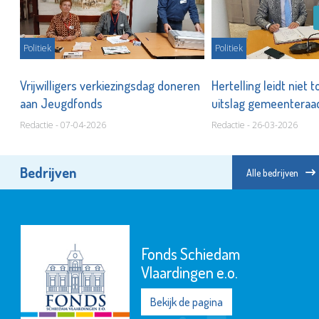
Politiek
Politiek
Vrijwilligers verkiezingsdag doneren
Hertelling leidt niet 
aan Jeugdfonds
uitslag gemeenteraa
Redactie - 07-04-2026
Redactie - 26-03-2026
Bedrijven
Alle bedrijven
Fonds Schiedam
Vlaardingen e.o.
Bekijk de pagina