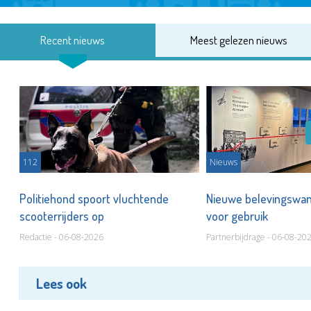
Recent nieuws
Meest gelezen nieuws
112
Nieuws
Politiehond spoort vluchtende
Nieuwe belevingswan
scooterrijders op
voor gebruik
Redactie - 06-08-2026
Partnerbijdrage - 06-08-20
Lees ook