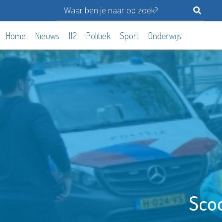
Home
Nieuws
112
Politiek
Sport
Onderwijs
Scoo