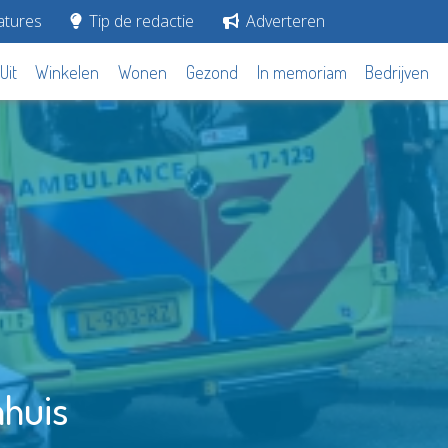
tures
Tip de redactie
Adverteren
Uit
Winkelen
Wonen
Gezond
In memoriam
Bedrijven
nhuis