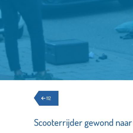
112
Scooterrijder gewond naar
Stroomopwaarts
Lentiz L
MVS
College