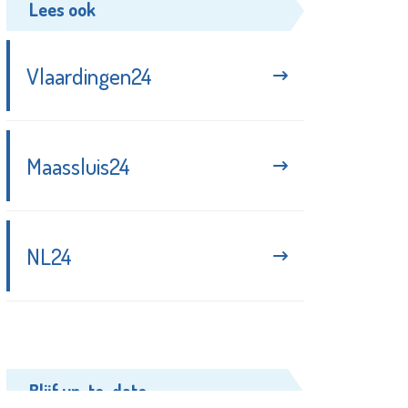
Lees ook
Vlaardingen24
Maassluis24
NL24
Blijf up-to-date