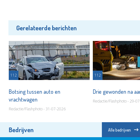
Gerelateerde berichten
112
112
t
Botsing tussen auto en
Drie gewonden na aa
vrachtwagen
Redactie/Flashphoto - 29-0
Redactie/Flashphoto - 31-07-2026
Bedrijven
Alle bedrijven