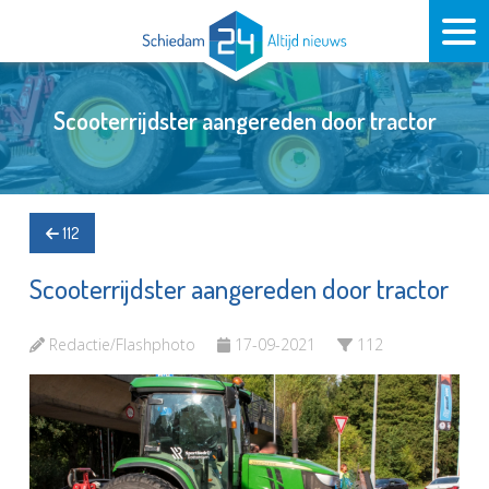
Scooterrijdster aangereden door tractor
112
Scooterrijdster aangereden door tractor
Redactie/Flashphoto
17-09-2021
112