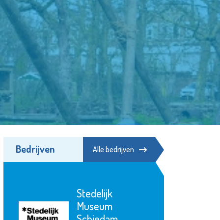
Bedrijven
Alle bedrijven
Stedelijk
De Maatscha
Museum
Departemen
Schiedam
Waterweg-