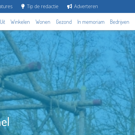
tures
Tip de redactie
Adverteren
Uit
Winkelen
Wonen
Gezond
In memoriam
Bedrijven
el