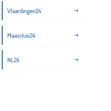
Vlaardingen24
Maassluis24
NL24
Blijf up-to-date