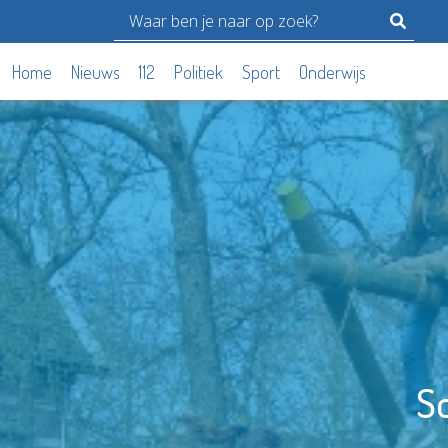
Home
Nieuws
112
Politiek
Sport
Onderwijs
S