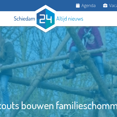
Agenda
Vaca
couts bouwen familieschomm