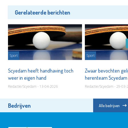
Gerelateerde berichten
Sport
Sport
en
Scyedam heeft handhaving toch
Zwaar bevochten geli
weer in eigen hand
herenteam Scyeda
Redactie/Scyedam - 13-04-2026
Redactie/Scyedam - 29-03-
Bedrijven
Alle bedrijven