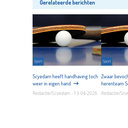
Gerelateerde berichten
Sport
Sport
Scyedam heeft handhaving toch
Zwaar bevoch
weer in eigen hand
herenteam 
Redactie/Scyedam - 13-04-2026
Redactie/Scy