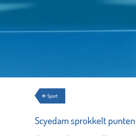
Sport
Scyedam sprokkelt punten i
Francis
Minters
Bekijk d