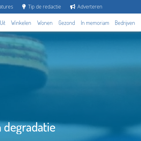
tures
Tip de redactie
Adverteren
Uit
Winkelen
Wonen
Gezond
In memoriam
Bedrijven
n degradatie