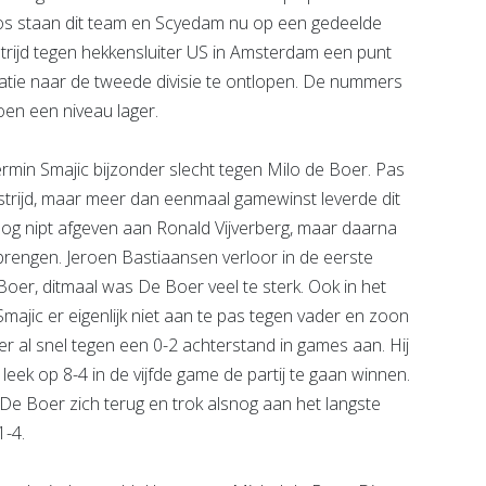
os staan dit team en Scyedam nu op een gedeelde
strijd tegen hekkensluiter US in Amsterdam een punt
ie naar de tweede divisie te ontlopen. De nummers
oen een niveau lager.
min Smajic bijzonder slecht tegen Milo de Boer. Pas
strijd, maar meer dan eenmaal gamewinst leverde dit
og nipt afgeven aan Ronald Vijverberg, maar daarna
 brengen. Jeroen Bastiaansen verloor in de eerste
 Boer, ditmaal was De Boer veel te sterk. Ook in het
ic er eigenlijk niet aan te pas tegen vader en zoon
 al snel tegen een 0-2 achterstand in games aan. Hij
 leek op 8-4 in de vijfde game de partij te gaan winnen.
 De Boer zich terug en trok alsnog aan het langste
1-4.