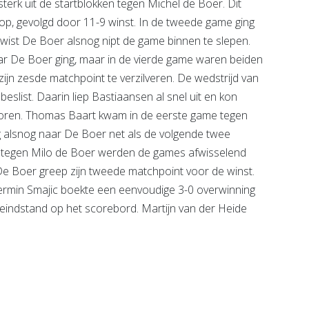
erk uit de startblokken tegen Michel de Boer. Dit
op, gevolgd door 11-9 winst. In de tweede game ging
 wist De Boer alsnog nipt de game binnen te slepen.
r De Boer ging, maar in de vierde game waren beiden
ijn zesde matchpoint te verzilveren. De wedstrijd van
eslist. Daarin liep Bastiaansen al snel uit en kon
coren. Thomas Baart kwam in de eerste game tegen
 alsnog naar De Boer net als de volgende twee
n tegen Milo de Boer werden de games afwisselend
De Boer greep zijn tweede matchpoint voor de winst.
: Nermin Smajic boekte een eenvoudige 3-0 overwinning
eindstand op het scorebord. Martijn van der Heide