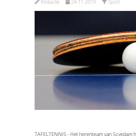
Bekijk de pagina
Redactie
24-11-2019
Sport
TAFELTENNIS - Het herenteam van Scyedam hee