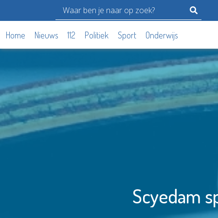
Home
Nieuws
112
Politiek
Sport
Onderwijs
Scyedam spr