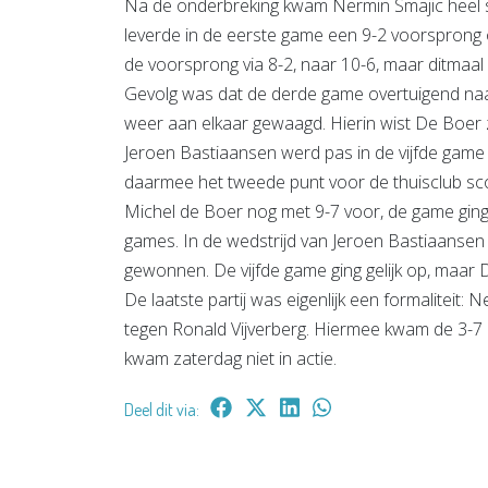
Na de onderbreking kwam Nermin Smajic heel st
leverde in de eerste game een 9-2 voorsprong 
de voorsprong via 8-2, naar 10-6, maar ditmaal
Gevolg was dat de derde game overtuigend naa
weer aan elkaar gewaagd. Hierin wist De Boer z
Jeroen Bastiaansen werd pas in de vijfde game b
daarmee het tweede punt voor de thuisclub s
Michel de Boer nog met 9-7 voor, de game ging
games. In de wedstrijd van Jeroen Bastiaanse
gewonnen. De vijfde game ging gelijk op, maar 
De laatste partij was eigenlijk een formaliteit
tegen Ronald Vijverberg. Hiermee kwam de 3-7 
kwam zaterdag niet in actie.
Deel dit via: