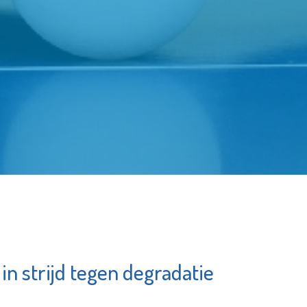
n strijd tegen degradatie
cus
YETS Foundation
e pagina