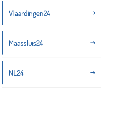
Vlaardingen24
Maassluis24
NL24
Blijf up-to-date