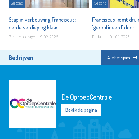
Gezond
Gezond
Stap in verbouwing Franciscus:
Franciscus komt dru
derde verdieping klaar
'geroutineerd' door
Partnerbijdrage - 19-02-2026
Redactie - 01-01-2025
Bedrijven
Alle bedrijven
De OproepCentrale
Bekijk de pagina