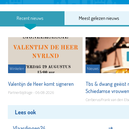
Recent nieuws
Meest gelezen nieuws
Winkelen
Nieuws
Valentijn de Heer komt signeren
Tbs & dwang geëist 
Schiedamse vrouwe
Partnerbijdrage - 06-08-2026
Cerberus/Frank van den Els
Lees ook
Vlaardingen24