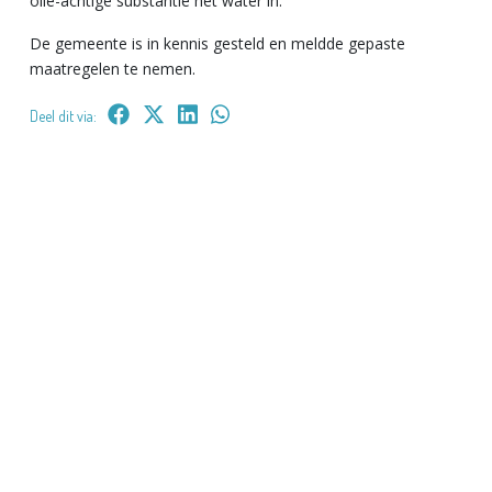
olie-achtige substantie het water in.
De gemeente is in kennis gesteld en meldde gepaste
maatregelen te nemen.
Deel dit via: