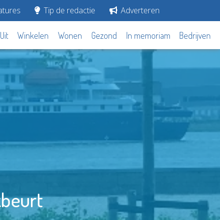
tures
Tip de redactie
Adverteren
Uit
Winkelen
Wonen
Gezond
In memoriam
Bedrijven
beurt