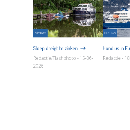
Nieuws
Nieuws
Sloep dreigt te zinken
Hondius in E
Redactie/Flashphoto - 15-06-
Redactie - 1
2026