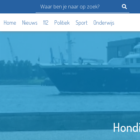
Home
Nieuws
112
Politiek
Sport
Onderwijs
Hond