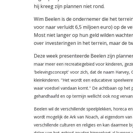
hij kreeg zijn plannen niet rond.
Wim Beelen is de ondernemer die het terrein e
voor naar verluidt 6,5 miljoen euro) op de v
Most niet langer op hun geld wilden wachten
over investeringen in het terrein, maar de 
Deze week presenteerde Beelen zijn plannen.
maar meer een recreatiegebied voor kinderen, gezi
'belevingsconcept' voor zich, dat de naam Harvey, 
kleinkinderen. "Het wordt een educatieve speelwere
waar voedsel vandaan komt." De achtbaan op het p
gehandhaafd en op termijn wellicht ook nog vervan
Beelen wil de verschillende speelplekken, horeca e
wordt mogelijk de Ark van Noach, al eigendom van 
verschillende culturen en religies en kan daarmee bi
delen van het gebied zouden binnenkort al kunnen