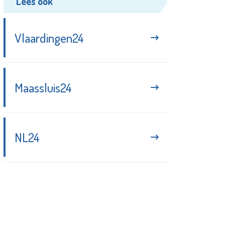
Lees ook
Vlaardingen24
Maassluis24
NL24
Blijf up-to-date