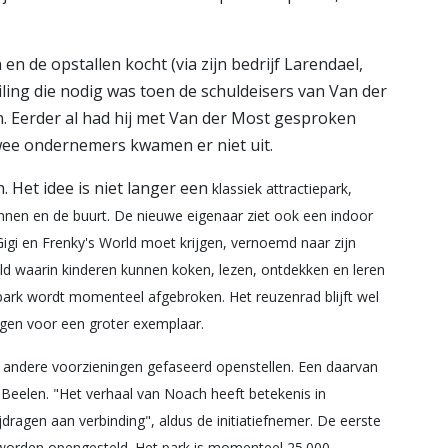
n de opstallen kocht (via zijn bedrijf Larendael,
eiling die nodig was toen de schuldeisers van Van der
. Eerder al had hij met Van der Most gesproken
twee ondernemers kwamen er niet uit.
 Het idee is niet langer een
klassiek attractiepark,
nnen en de buurt. De nieuwe eigenaar ziet ook een indoor
Gigi en Frenky's World moet krijgen, vernoemd naar zijn
ld waarin kinderen kunnen koken, lezen, ontdekken en leren
ark wordt momenteel afgebroken. Het reuzenrad blijft wel
gen voor een groter exemplaar.
n andere voorzieningen gefaseerd openstellen. Een daarvan
Beelen. "Het verhaal van Noach heeft betekenis in
jdragen aan verbinding", aldus de initiatiefnemer. De eerste
 worden opengesteld. Het park is momenteel 25.000