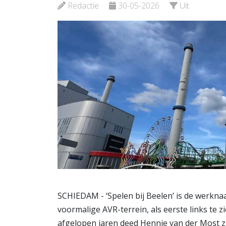
Rotterdam
Verloskunde
Redactie
30-05-2026
Uit
Bekijk de pagina
Bekijk de pagina
SCHIEDAM - ‘Spelen bij Beelen’ is de werkna
voormalige AVR-terrein, als eerste links te z
afgelopen jaren deed Hennie van der Most z