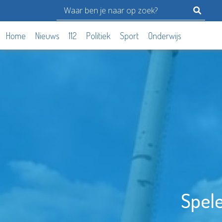
Home
Nieuws
112
Politiek
Sport
Onderwijs
Spele