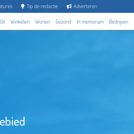
tures
Tip de redactie
Adverteren
Uit
Winkelen
Wonen
Gezond
In memoriam
Bedrijven
gebied