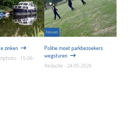
Nieuws
te zinken
Politie moet parkbezoekers
wegsturen
shphoto - 15-06-
Redactie - 24-05-2026