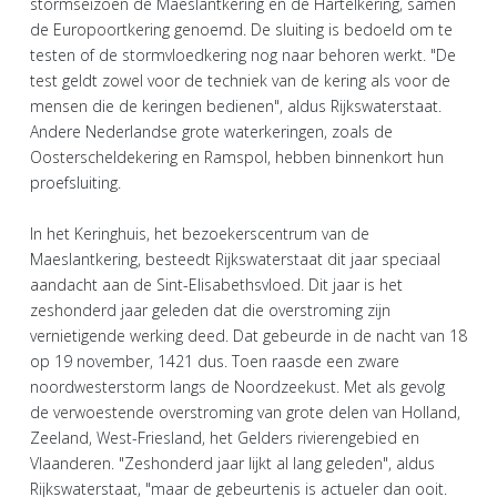
stormseizoen de Maeslantkering en de Hartelkering, samen
de Europoortkering genoemd. De sluiting is bedoeld om te
testen of de stormvloedkering nog naar behoren werkt. "De
test geldt zowel voor de techniek van de kering als voor de
mensen die de keringen bedienen", aldus Rijkswaterstaat.
Andere Nederlandse grote waterkeringen, zoals de
Oosterscheldekering en Ramspol, hebben binnenkort hun
proefsluiting.
In het Keringhuis, het bezoekerscentrum van de
Maeslantkering, besteedt Rijkswaterstaat dit jaar speciaal
aandacht aan de Sint-Elisabethsvloed. Dit jaar is het
zeshonderd jaar geleden dat die overstroming zijn
vernietigende werking deed. Dat gebeurde in de nacht van 18
op 19 november, 1421 dus. Toen raasde een zware
noordwesterstorm langs de Noordzeekust. Met als gevolg
de verwoestende overstroming van grote delen van Holland,
Zeeland, West-Friesland, het Gelders rivierengebied en
Vlaanderen. "Zeshonderd jaar lijkt al lang geleden", aldus
Rijkswaterstaat, "maar de gebeurtenis is actueler dan ooit.