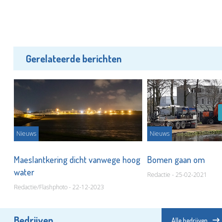
Gerelateerde berichten
Nieuws
Nieuws
Maeslantkering dicht vanwege hoog
Bomen gaan om
water
Redactie - 25-02-2021
Redactie/Flashphoto - 22-12-2023
Bedrijven
Alle bedrijven