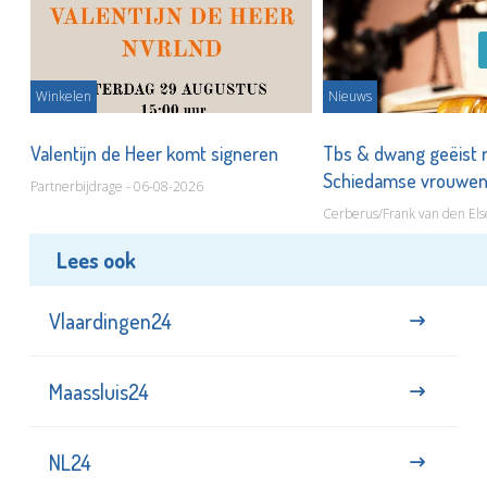
Winkelen
Nieuws
Valentijn de Heer komt signeren
Tbs & dwang geëist 
Schiedamse vrouwe
Partnerbijdrage - 06-08-2026
Cerberus/Frank van den Els
Lees ook
Vlaardingen24
Maassluis24
NL24