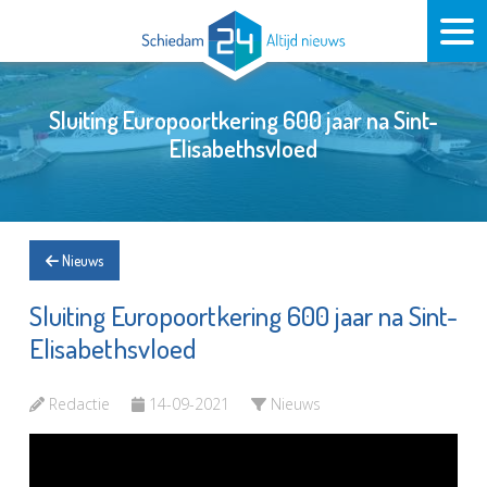
Sluiting Europoortkering 600 jaar na Sint-
Elisabethsvloed
Nieuws
Sluiting Europoortkering 600 jaar na Sint-
Elisabethsvloed
Redactie
14-09-2021
Nieuws