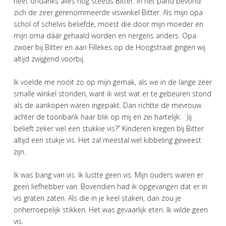
heet ondanks alles nog steeds Bitter. In het pand bevond
zich de zeer gerenommeerde viswinkel Bitter. Als mijn opa
schol of schelvis beliefde, moest die door mijn moeder en
mijn oma dáár gehaald worden en nergens anders. Opa
zwoer bij Bitter en aan Fillekes op de Hoogstraat gingen wij
altijd zwijgend voorbij.
Ik voelde me nooit zo op mijn gemak, als we in de lange zeer
smalle winkel stonden, want ik wist wat er te gebeuren stond
als de aankopen waren ingepakt. Dan richtte de mevrouw
achter de toonbank haar blik op mij en zei hartelijk: ¨Jij
belieft zeker wel een stukkie vis?” Kinderen kregen bij Bitter
altijd een stukje vis. Het zal meestal wel kibbeling geweest
zijn.
Ik was bang van vis. Ik lustte geen vis. Mijn ouders waren er
geen liefhebber van. Bovendien had ik opgevangen dat er in
vis graten zaten. Als die in je keel staken, dan zou je
onherroepelijk stikken. Het was gevaarlijk eten. Ik wilde geen
vis.