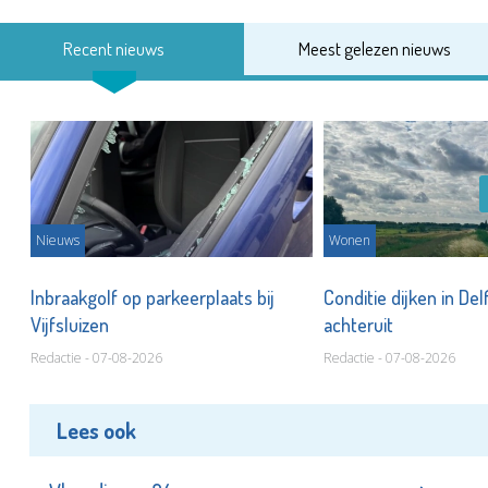
Recent nieuws
Meest gelezen nieuws
Nieuws
Wonen
Inbraakgolf op parkeerplaats bij
Conditie dijken in Del
Vijfsluizen
achteruit
Redactie - 07-08-2026
Redactie - 07-08-2026
Lees ook