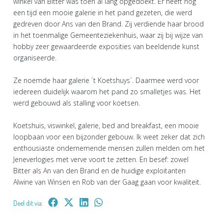
winkel van Bitter was toen al lang opgedoekt. Er heeft nog
een tijd een mooie galerie in het pand gezeten, die werd
gedreven door Ans van den Brand. Zij verdiende haar brood
in het toenmalige Gemeenteziekenhuis, waar zij bij wijze van
hobby zeer gewaardeerde exposities van beeldende kunst
organiseerde.
Ze noemde haar galerie ´t Koetshuys´. Daarmee werd voor
iedereen duidelijk waarom het pand zo smalletjes was. Het
werd gebouwd als stalling voor koetsen.
Koetshuis, viswinkel, galerie, bed and breakfast, een mooie
loopbaan voor een bijzonder gebouw. Ik weet zeker dat zich
enthousiaste ondernemende mensen zullen melden om het
Jeneverlogies met verve voort te zetten. En besef: zowel
Bitter als An van den Brand en de huidige exploitanten
Alwine van Winsen en Rob van der Gaag gaan voor kwaliteit.
Deel dit via: