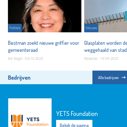
Politiek
Nieuws
oor
Bestman zoekt nieuwe griffier voor
Glasplaten worden def
gemeenteraad
weggehaald van sta
Kor Kegel - 04-10-2025
Redactie - 19-09-2025
Bedrijven
Alle bedrijven
YETS Foundation
Bekijk de pagina