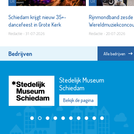
Uit
Uit
Schiedam krijgt nieuw 35+-
Rijnmondband zesde
dancefeest in Grote Kerk
Wereldmuziekconco
Redactie - 31-07-2026
Redactie - 20-07-2026
Bedrijven
Alle bedrijven
Stedelijk Museum
Schiedam
Bekijk de pagina