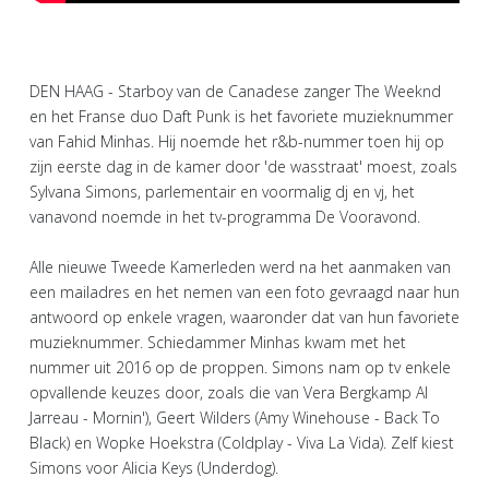
DEN HAAG - Starboy van de Canadese zanger The Weeknd
en het Franse duo Daft Punk is het favoriete muzieknummer
van Fahid Minhas. Hij noemde het r&b-nummer toen hij op
zijn eerste dag in de kamer door 'de wasstraat' moest, zoals
Sylvana Simons, parlementair en voormalig dj en vj, het
vanavond noemde in het tv-programma De Vooravond.
Alle nieuwe Tweede Kamerleden werd na het aanmaken van
een mailadres en het nemen van een foto gevraagd naar hun
antwoord op enkele vragen, waaronder dat van hun favoriete
muzieknummer. Schiedammer Minhas kwam met het
nummer uit 2016 op de proppen. Simons nam op tv enkele
opvallende keuzes door, zoals die van Vera Bergkamp Al
Jarreau - Mornin'), Geert Wilders (Amy Winehouse - Back To
Black) en Wopke Hoekstra (Coldplay - Viva La Vida). Zelf kiest
Simons voor Alicia Keys (Underdog).