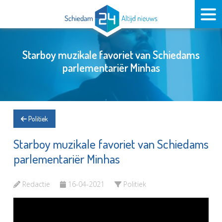
Starboy muzikale favoriet van Schiedams
parlementariër Minhas
Politiek
Starboy muzikale favoriet van Schiedams
parlementariër Minhas
Redactie
16-04-2021
Politiek