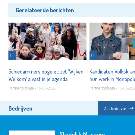
Gerelateerde berichten
Uit
Uit
t
Schiedammers opgelet: zet ‘Wijken
Kandidaten Volkskran
Welkom’ alvast in je agenda
hun werk in Monopo
Partnerbijdrage - 19-07-2026
Partnerbijdrage - 13-06-20
Bedrijven
Alle bedrijven
Stedelijk Museum