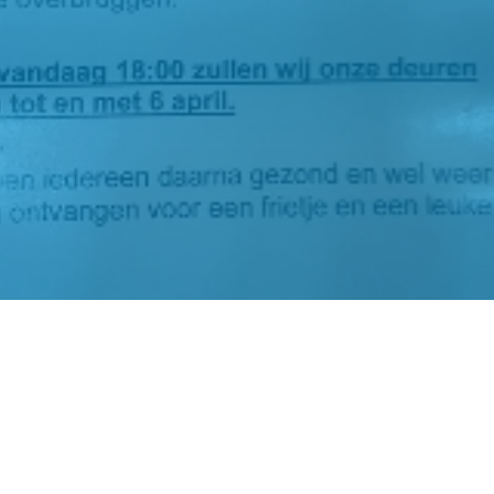
Stedelijk
eum
Gymnasium
rdingen