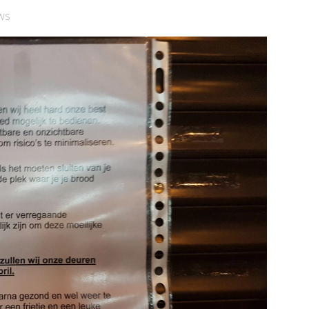
Schiedam
ws
jk de pagina
Bekijk de pagina