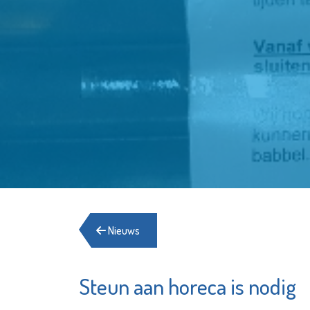
Nieuws
Steun aan horeca is nodig
Matrice
Mus
Uitvaartbegeleiding
Vlaa