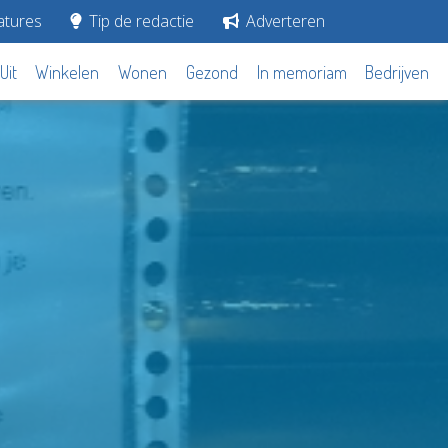
tures
Tip de redactie
Adverteren
Uit
Winkelen
Wonen
Gezond
In memoriam
Bedrijven