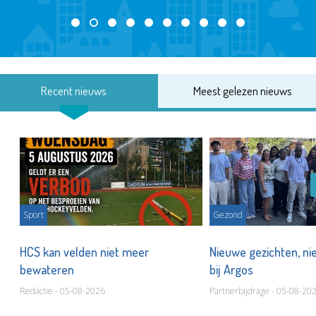
Recent nieuws
Meest gelezen nieuws
Sport
Gezond
HCS kan velden niet meer
Nieuwe gezichten, ni
bewateren
bij Argos
Redactie - 05-08-2026
Partnerbijdrage - 05-08-20