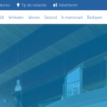
tures
Tip de redactie
Adverteren
Uit
Winkelen
Wonen
Gezond
In memoriam
Bedrijven