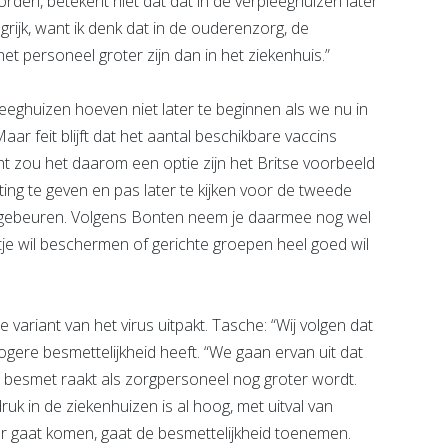
rden, betekent niet dat dat in de verpleeghuizen later
grijk, want ik denk dat in de ouderenzorg, de
et personeel groter zijn dan in het ziekenhuis.”
leeghuizen hoeven niet later te beginnen als we nu in
aar feit blijft dat het aantal beschikbare vaccins
cht zou het daarom een optie zijn het Britse voorbeeld
ing te geven en pas later te kijken voor de tweede
e gebeuren. Volgens Bonten neem je daarmee nog wel
eetje wil beschermen of gerichte groepen heel goed wil
 variant van het virus uitpakt. Tasche: “Wij volgen dat
gere besmettelijkheid heeft. “We gaan ervan uit dat
e besmet raakt als zorgpersoneel nog groter wordt.
uk in de ziekenhuizen is al hoog, met uitval van
r gaat komen, gaat de besmettelijkheid toenemen.