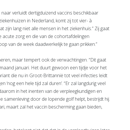
naar verluidt dertigduizend vaccins beschikbaar
ekenhuizen in Nederland, komt zij tot vier- à
 zijn lang niet alle mensen in het ziekenhuis.” Zij gaat
de acute zorg en die van de cohortafdelingen
oop van de week daadwerkelijk te gaan prikken.”
eren, maar tempert ook de verwachtingen. “Dit gaat
n maand januari. Het duurt gewoon een tijdje voor het
ant die nu in Groot-Brittannië tot veel infecties leidt
 ‘nog een hele tijd zal duren’. “Er zal langdurig veel
daarom in het inenten van de verpleegkundigen en
 samenleving door de lopende golf helpt, bestrijdt hij.
uari, maart zal het vaccin bescherming gaan bieden,