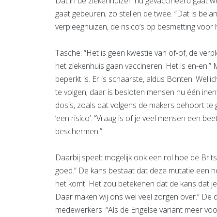
Dat in de ziekenhuizen nu gevaccineerd gaat wo
gaat gebeuren, zo stellen de twee. “Dat is belan
verpleeghuizen, de risico’s op besmetting voor h
Tasche: “Het is geen kwestie van of-of, de verp
het ziekenhuis gaan vaccineren. Het is en-en.” M
beperkt is. Er is schaarste, aldus Bonten. Welli
te volgen; daar is besloten mensen nu één inent
dosis, zoals dat volgens de makers behoort t
‘een risico’. “Vraag is of je veel mensen een b
beschermen.”
Daarbij speelt mogelijk ook een rol hoe de Britse
goed.” De kans bestaat dat deze mutatie een ho
het komt. Het zou betekenen dat de kans dat j
Daar maken wij ons wel veel zorgen over.” De dr
medewerkers. “Als de Engelse variant meer voo