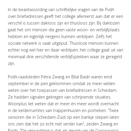
In de beantwoording van schriftelijke vragen van de PvdA
over briefadressen geeft het college allereerst aan dat er een
verschil is tussen dakloos zijn en thuisloos zijn. Bij daklozen
gaat het om mensen die geen vaste woon- en verblijfplaats
hebben en eigenlijk nergens kunnen verblijven. Zelfs het
sociale netwerk is vaak uitgeput. Thuisloze mensen kunnen
echter nog wel hier en daar verblijven; het college gaat uit van
minimaal drie verschillende verblijfsplekken waar ze geregeld
zijn.
PvdA-raadsleden Petra Zwang en Bilal Badri waren eind
september in de pen geklommen omdat ze meer wilden
weten over het toepassen van briefadressen in Schiedam.
Ze hadden signalen gekregen van schrijnende situaties.
Woonplus liet weten dat er meer en meer wordt overnacht
in de kelderruimtes van trappenhuizen en portieken. “Twee
senioren die in Schiedam-Zuid op een bankje sliepen laten
ons zien dat het zo echt niet verder kan”, zeiden Zwang en
Badri. “De verwachting is dat als gevolg van de Coronacrisis