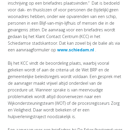
inschrijving op een briefadres plaatsvinden.” Dat is bedoeld
voor dak- en thuislozen of voor personen die (tijdelijk) geen
woonadres hebben, onder wie opvarenden van een schip,
personen in een Blijf-van-mijn-lijfhuis of mensen die in de
gevangenis zitten. De aanvraag voor een briefadres wordt
gedaan bij het Klant Contact Centrum (KCC) in het
Schiedamse stadskantoor. Dat kan zowel bij de balie als via
een aanvraagformulier op
www.schiedam.nl
.
Bij het KCC vindt de beoordeling plaats, waarbij vooral
gekeken wordt of aan de criteria uit de Wet BRP en de
gemeentelijke beleidsregels wordt voldaan. Een gesprek met
de aanvrager maakt vrijwel altijd onderdeel van de
procedure uit. Wanneer sprake is van meervoudige
problematiek wordt altijd doorverwezen naar een
Wijkondersteuningsteam (WOT) of de procesregisseurs Zorg
en Veiligheid. Daar wordt bekeken of er een
hulpverleningstraject noodzakelijk is.
Een aanvraag voor een briefadres bij De Erker (bestemd voor