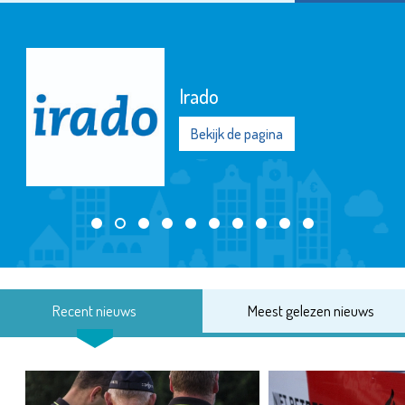
Bibl
Beki
pagina
Recent nieuws
Meest gelezen nieuws