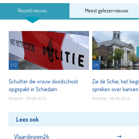
Recent nieuws
Meest gelezen nieuws
112
Uit
Schutter die vrouw doodschoot
Zie de Schie, het beg
opgepakt in Schiedam
spreken over kanse
Redactie - 08-08-2026
Redactie - 08-08-2026
Lees ook
Vlaardingen24