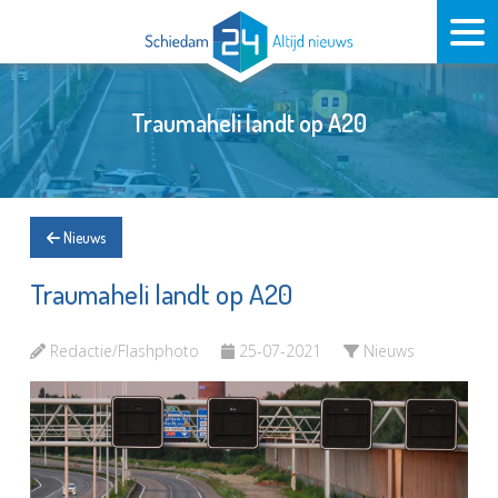
Traumaheli landt op A20
Nieuws
Traumaheli landt op A20
Redactie/Flashphoto
25-07-2021
Nieuws