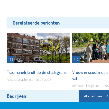
Gerelateerde berichten
112
112
 op
Traumaheli landt op de stadsgrens
Vrouw in scootmobie
val
Redactie/Flashphoto - 28-03-2026
Redactie/Flashphoto - 12-0
Bedrijven
Alle bedrijven