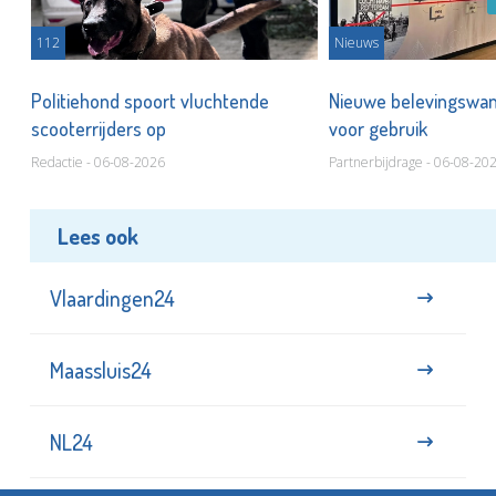
112
Nieuws
Politiehond spoort vluchtende
Nieuwe belevingswan
scooterrijders op
voor gebruik
Redactie - 06-08-2026
Partnerbijdrage - 06-08-20
Lees ook
Vlaardingen24
Maassluis24
NL24