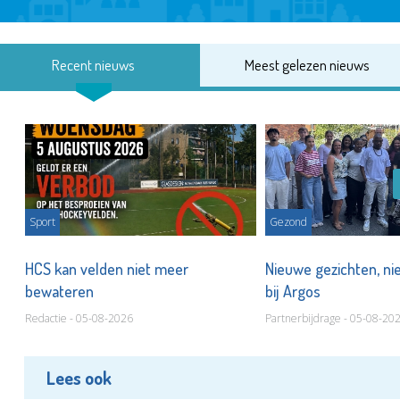
Recent nieuws
Meest gelezen nieuws
Sport
Gezond
HCS kan velden niet meer
Nieuwe gezichten, ni
bewateren
bij Argos
Redactie - 05-08-2026
Partnerbijdrage - 05-08-20
Lees ook