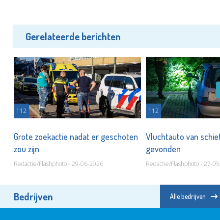
Gerelateerde berichten
112
112
Grote zoekactie nadat er geschoten
Vluchtauto van schiet
zou zijn
gevonden
Redactie/Flashphoto - 29-06-2026
Redactie/Flashphoto - 27-0
Bedrijven
Alle bedrijven