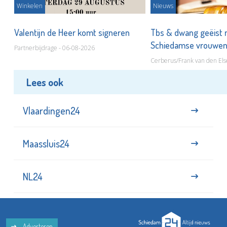
Winkelen
Nieuws
Valentijn de Heer komt signeren
Tbs & dwang geëist 
Schiedamse vrouwe
Partnerbijdrage - 06-08-2026
Cerberus/Frank van den Els
Lees ook
Vlaardingen24
Maassluis24
NL24
Adverteren