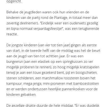
opgericht.
Behalve de jeugdleden waren ook hun vrienden en de
kinderen van de partij rond de Plantage, in totaal meer dan
zeventig deelnemers. "Eindelijk weer een ouderwets gezellig
en bijna normaal verjaardagsfeestje!", was een terugkerende
reactie.
De jongste kinderen (van vier tot tien jaar) gingen als eerste
van start, in de tweede helft van de middag was het de beurt
aan de jeugd van tien tot achttien jaar. Er was een
bungeerun (aan een elastiek op een springkussen zo ver
mogelijk proberen te rennen), zo hoog mogelijk kratstapelen
terwijl je aan een touw gezekerd bent, pijl en boogschieten,
stenen schilderen, een marshmallow roosteren boven het
kampvuur, mega-jenga, mini-pionieren met bamboestokken
en er werden ondertussen heerlijke pannenkoeken voor de
kinderen gebakken.
De gezellige drukte duurde de hele middag. "Er was duidelijk