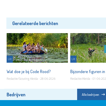
Gerelateerde berichten
Uit
Uit
Wat doe je bij Code Rood?
Bijzondere figuren in
Redactie/Scouting Aleida - 28-06-2026
Redactie/Aleida - 01-06-20
Bedrijven
Alle bedrijven