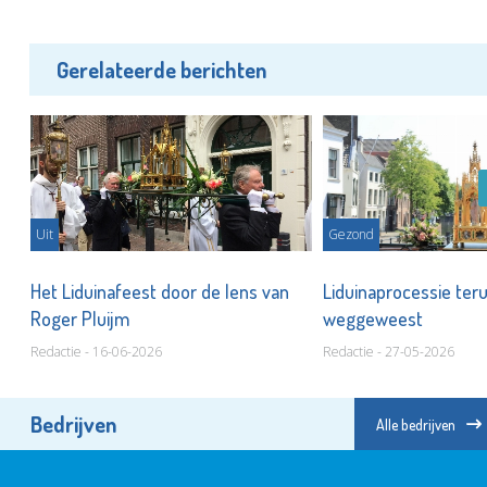
Gerelateerde berichten
Uit
Gezond
n
Het Liduinafeest door de lens van
Liduinaprocessie ter
Roger Pluijm
weggeweest
Redactie - 16-06-2026
Redactie - 27-05-2026
Bedrijven
Alle bedrijven