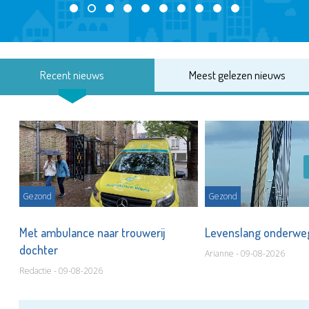
Recent nieuws
Meest gelezen nieuws
Gezond
Gezond
Met ambulance naar trouwerij
Levenslang onderw
dochter
Arianne - 09-08-2026
Redactie - 09-08-2026