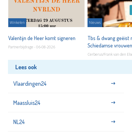
Winkelen
Nieuws
Valentijn de Heer komt signeren
Tbs & dwang geëist 
Schiedamse vrouwe
Partnerbijdrage - 06-08-2026
Cerberus/Frank van den Els
Lees ook
Vlaardingen24
Maassluis24
NL24