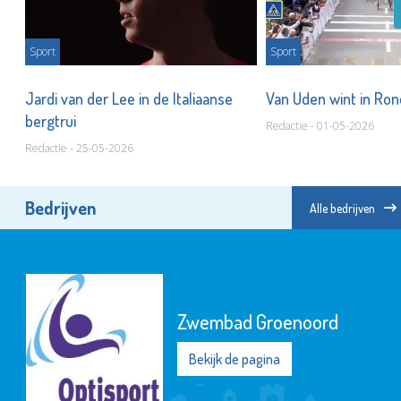
Sport
Sport
n
Jardi van der Lee in de Italiaanse
Van Uden wint in Ron
bergtrui
Redactie - 01-05-2026
Redactie - 25-05-2026
Bedrijven
Alle bedrijven
Zwembad Groenoord
Bekijk de pagina