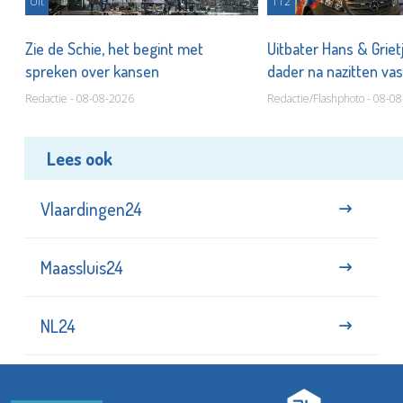
Uit
112
Zie de Schie, het begint met
Uitbater Hans & Griet
spreken over kansen
dader na nazitten va
Redactie - 08-08-2026
Redactie/Flashphoto - 08-0
Lees ook
Vlaardingen24
Maassluis24
NL24