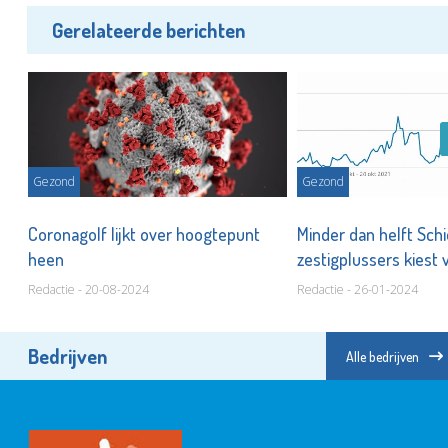
Gerelateerde berichten
Gezond
Gezond
,
Coronagolf lijkt over hoogtepunt
Minder dan helft Sc
heen
zestigplussers kiest 
Redactie - 20-08-2024
Redactie - 26-01-2024
Bedrijven
Alle bedrijven