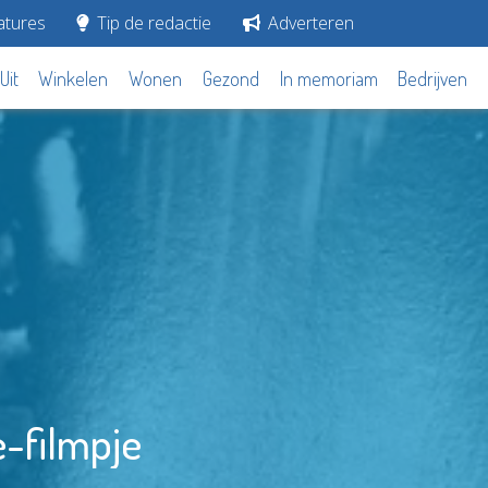
tures
Tip de redactie
Adverteren
Uit
Winkelen
Wonen
Gezond
In memoriam
Bedrijven
-filmpje