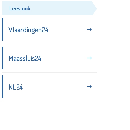
Lees ook
Vlaardingen24
Maassluis24
NL24
Blijf up-to-date