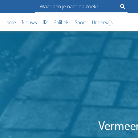
Home
Nieuws
112
Politiek
Sport
Onderwijs
Vermeen