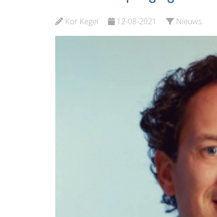
Schiedam
Margrie
Kor Kegel
12-08-2021
Nieuws
Bekijk de pagina
Bekijk d