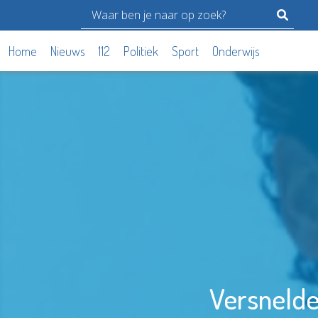
Home
Nieuws
112
Politiek
Sport
Onderwijs
Versnelde