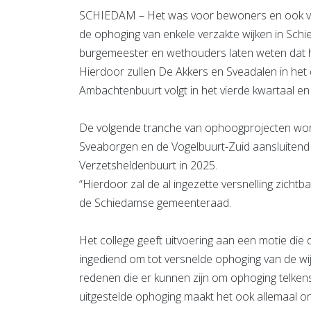
SCHIEDAM – Het was voor bewoners en ook voor
de ophoging van enkele verzakte wijken in Sch
burgemeester en wethouders laten weten dat he
Hierdoor zullen De Akkers en Sveadalen in het d
Ambachtenbuurt volgt in het vierde kwartaal e
De volgende tranche van ophoogprojecten wor
Sveaborgen en de Vogelbuurt-Zuid aansluitend
Verzetsheldenbuurt in 2025.
“Hierdoor zal de al ingezette versnelling zichtb
de Schiedamse gemeenteraad.
Het college geeft uitvoering aan een motie di
ingediend om tot versnelde ophoging van de wij
redenen die er kunnen zijn om ophoging telkens 
uitgestelde ophoging maakt het ook allemaal 