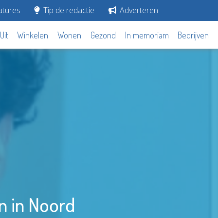
tures
Tip de redactie
Adverteren
Uit
Winkelen
Wonen
Gezond
In memoriam
Bedrijven
n in Noord