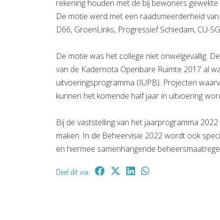
rekening houden met de bij bewoners gewekte
De motie werd met een raadsmeerderheid va
D66, GroenLinks, Progressief Schiedam, CU-SGP
De motie was het college niet onwelgevallig. De 
van de Kadernota Openbare Ruimte 2017 al was 
uitvoeringsprogramma (IUPB). Projecten waarva
kunnen het komende half jaar in uitvoering w
Bij de vaststelling van het jaarprogramma 2022 
maken. In de Beheervisie 2022 wordt ook speci
en hiermee samenhangende beheersmaatregel
Deel dit via: