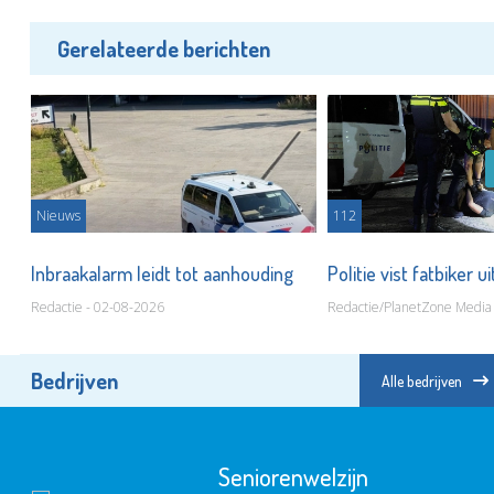
Gerelateerde berichten
Nieuws
112
Inbraakalarm leidt tot aanhouding
Politie vist fatbiker u
Redactie - 02-08-2026
Redactie/PlanetZone Media
Bedrijven
Alle bedrijven
Seniorenwelzijn