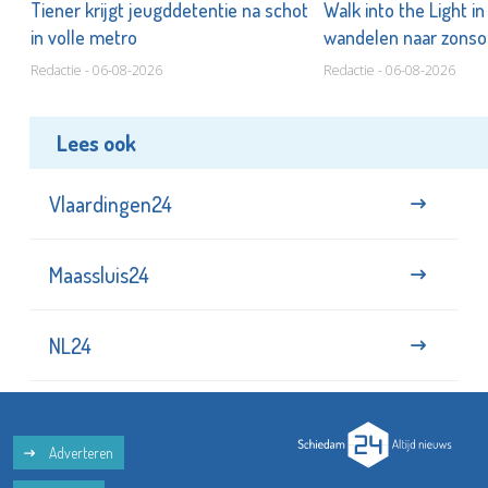
Tiener krijgt jeugddetentie na schot
Walk into the Light i
in volle metro
wandelen naar zonso
te staan bij suïcide
Redactie - 06-08-2026
Redactie - 06-08-2026
Lees ook
Vlaardingen24
Maassluis24
NL24
Adverteren