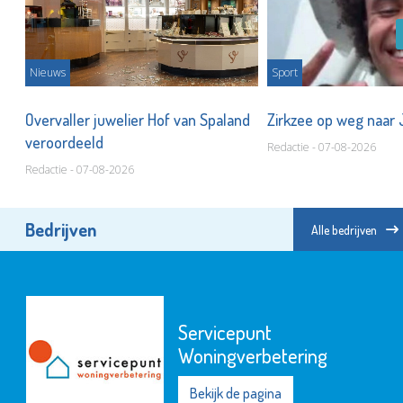
Nieuws
Sport
Overvaller juwelier Hof van Spaland
Zirkzee op weg naar
veroordeeld
Redactie - 07-08-2026
Redactie - 07-08-2026
Bedrijven
Alle bedrijven
Servicepunt
Woningverbetering
Bekijk de pagina