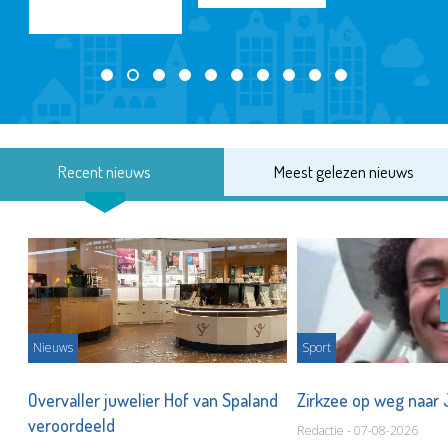
Recent nieuws
Meest gelezen nieuws
Nieuws
Sport
Overvaller juwelier Hof van Spaland
Zirkzee op weg naar
veroordeeld
Redactie - 07-08-2026