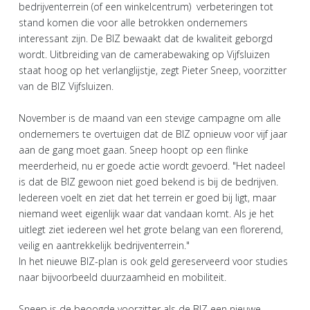
bedrijventerrein (of een winkelcentrum) verbeteringen tot
stand komen die voor alle betrokken ondernemers
interessant zijn. De BIZ bewaakt dat de kwaliteit geborgd
wordt. Uitbreiding van de camerabewaking op Vijfsluizen
staat hoog op het verlanglijstje, zegt Pieter Sneep, voorzitter
van de BIZ Vijfsluizen.
November is de maand van een stevige campagne om alle
ondernemers te overtuigen dat de BIZ opnieuw voor vijf jaar
aan de gang moet gaan. Sneep hoopt op een flinke
meerderheid, nu er goede actie wordt gevoerd. "Het nadeel
is dat de BIZ gewoon niet goed bekend is bij de bedrijven.
Iedereen voelt en ziet dat het terrein er goed bij ligt, maar
niemand weet eigenlijk waar dat vandaan komt. Als je het
uitlegt ziet iedereen wel het grote belang van een florerend,
veilig en aantrekkelijk bedrijventerrein."
In het nieuwe BIZ-plan is ook geld gereserveerd voor studies
naar bijvoorbeeld duurzaamheid en mobiliteit.
Sneep is de beoogde voorzitter als de BIZ een nieuwe