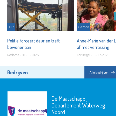
112
Gezond
Politie forceert deur en treft
Anne-Marie van der Li
bewoner aan
af met verrassing
Redactie - 01-06-2026
Kor Kegel - 03-12-2025
Bedrijven
Alle bedrijven
De Maatschappij
Departement Waterweg-
Noord