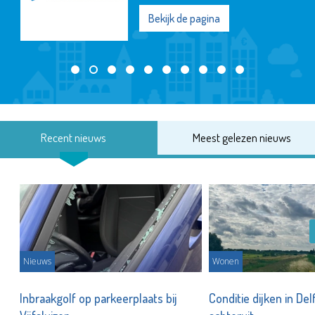
Bekijk de pagina
Recent nieuws
Meest gelezen nieuws
Nieuws
Wonen
Inbraakgolf op parkeerplaats bij
Conditie dijken in Del