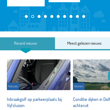
Recent nieuws
Meest gelezen nieuws
Nieuws
Wonen
Inbraakgolf op parkeerplaats bij
Conditie dijken in Del
Vijfsluizen
achteruit