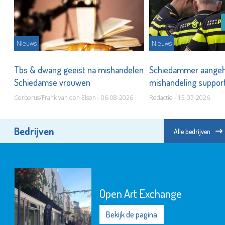
Nieuws
Nieuws
s
Tbs & dwang geëist na mishandelen
Schiedammer aange
Schiedamse vrouwen
mishandeling support
Cerberus/Frank van den Elsen - 06-08-2026
Redactie - 15-07-2026
Bedrijven
Alle bedrijven
Open Art Exchange
Bekijk de pagina