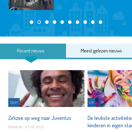
Recent nieuws
Meest gelezen nieuws
Sport
Uit
Zirkzee op weg naar Juventus
De leukste activiteit
kinderen in eigen st
Redactie - 07-08-2026