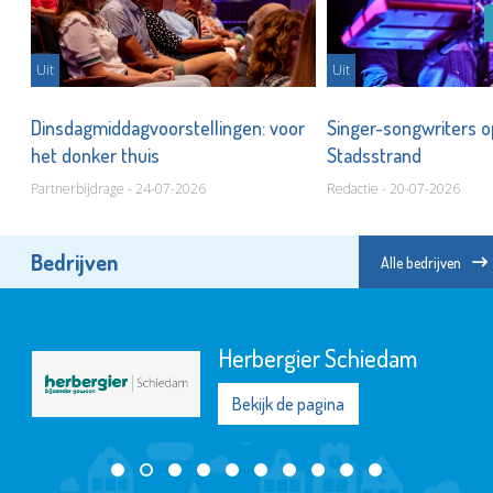
Uit
Uit
Dinsdagmiddagvoorstellingen: voor
Singer-songwriters o
het donker thuis
Stadsstrand
Partnerbijdrage - 24-07-2026
Redactie - 20-07-2026
Bedrijven
Alle bedrijven
Herbergier Schiedam
Bekijk de pagina