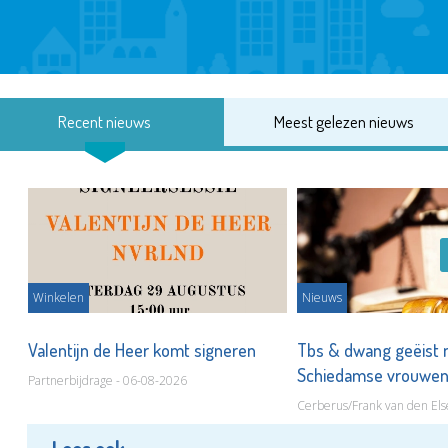
Recent nieuws
Meest gelezen nieuws
Winkelen
Nieuws
Valentijn de Heer komt signeren
Tbs & dwang geëist 
Schiedamse vrouwe
Partnerbijdrage - 06-08-2026
Cerberus/Frank van den Els