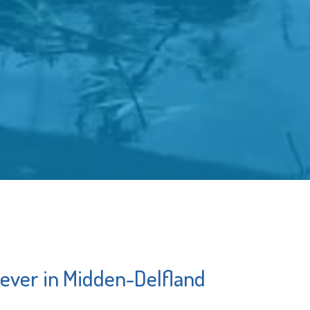
 bever in Midden-Delfland
k
Open Art
ium
Exchange