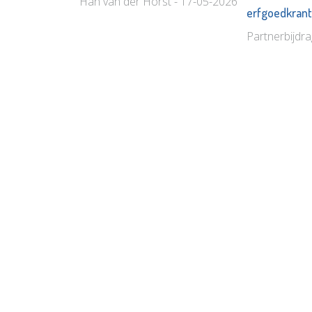
Han van der Horst - 17-05-2026
erfgoedkran
Partnerbijdr