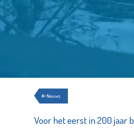
Nieuws
Voor het eerst in 200 jaar
Stedelij
De Witte
Gymnas
Garantiemakelaars