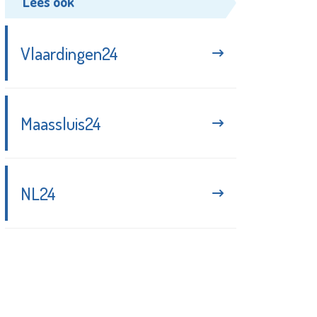
Lees ook
Vlaardingen24
Maassluis24
NL24
Blijf up-to-date