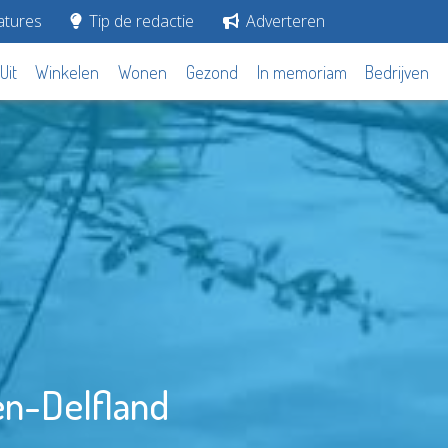
tures
Tip de redactie
Adverteren
Uit
Winkelen
Wonen
Gezond
In memoriam
Bedrijven
en-Delfland