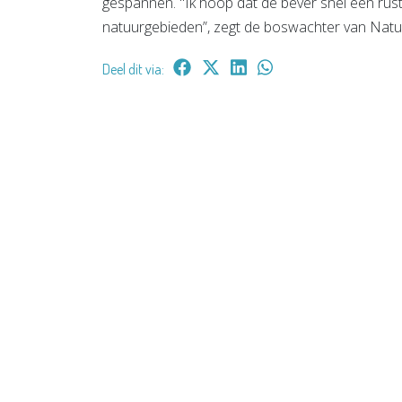
gespannen. "Ik hoop dat de bever snel een rusti
natuurgebieden”, zegt de boswachter van Na
Deel dit via: