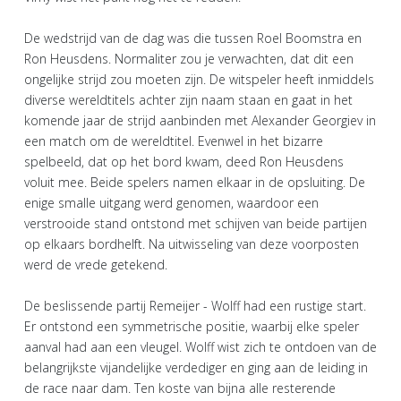
De wedstrijd van de dag was die tussen Roel Boomstra en
Ron Heusdens. Normaliter zou je verwachten, dat dit een
ongelijke strijd zou moeten zijn. De witspeler heeft inmiddels
diverse wereldtitels achter zijn naam staan en gaat in het
komende jaar de strijd aanbinden met Alexander Georgiev in
een match om de wereldtitel. Evenwel in het bizarre
spelbeeld, dat op het bord kwam, deed Ron Heusdens
voluit mee. Beide spelers namen elkaar in de opsluiting. De
enige smalle uitgang werd genomen, waardoor een
verstrooide stand ontstond met schijven van beide partijen
op elkaars bordhelft. Na uitwisseling van deze voorposten
werd de vrede getekend.
De beslissende partij Remeijer - Wolff had een rustige start.
Er ontstond een symmetrische positie, waarbij elke speler
aanval had aan een vleugel. Wolff wist zich te ontdoen van de
belangrijkste vijandelijke verdediger en ging aan de leiding in
de race naar dam. Ten koste van bijna alle resterende