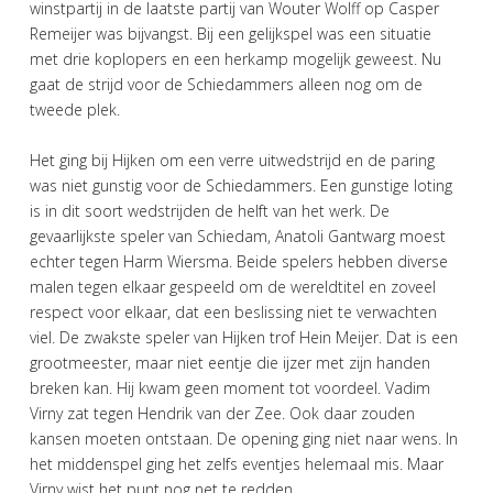
winstpartij in de laatste partij van Wouter Wolff op Casper
Remeijer was bijvangst. Bij een gelijkspel was een situatie
met drie koplopers en een herkamp mogelijk geweest. Nu
gaat de strijd voor de Schiedammers alleen nog om de
tweede plek.
Het ging bij Hijken om een verre uitwedstrijd en de paring
was niet gunstig voor de Schiedammers. Een gunstige loting
is in dit soort wedstrijden de helft van het werk. De
gevaarlijkste speler van Schiedam, Anatoli Gantwarg moest
echter tegen Harm Wiersma. Beide spelers hebben diverse
malen tegen elkaar gespeeld om de wereldtitel en zoveel
respect voor elkaar, dat een beslissing niet te verwachten
viel. De zwakste speler van Hijken trof Hein Meijer. Dat is een
grootmeester, maar niet eentje die ijzer met zijn handen
breken kan. Hij kwam geen moment tot voordeel. Vadim
Virny zat tegen Hendrik van der Zee. Ook daar zouden
kansen moeten ontstaan. De opening ging niet naar wens. In
het middenspel ging het zelfs eventjes helemaal mis. Maar
Virny wist het punt nog net te redden.