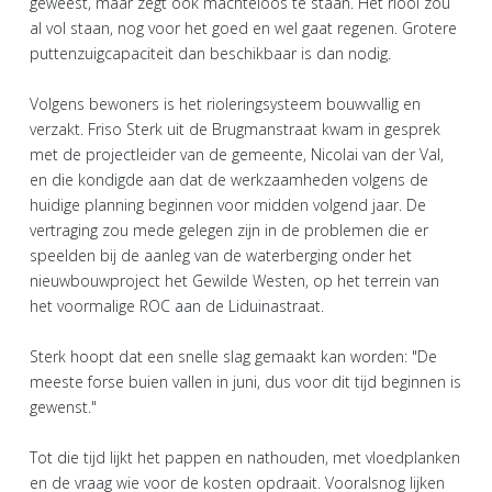
geweest, maar zegt ook machteloos te staan. Het riool zou
al vol staan, nog voor het goed en wel gaat regenen. Grotere
puttenzuigcapaciteit dan beschikbaar is dan nodig.
Volgens bewoners is het rioleringsysteem bouwvallig en
verzakt. Friso Sterk uit de Brugmanstraat kwam in gesprek
met de projectleider van de gemeente, Nicolai van der Val,
en die kondigde aan dat de werkzaamheden volgens de
huidige planning beginnen voor midden volgend jaar. De
vertraging zou mede gelegen zijn in de problemen die er
speelden bij de aanleg van de waterberging onder het
nieuwbouwproject het Gewilde Westen, op het terrein van
het voormalige ROC aan de Liduinastraat.
Sterk hoopt dat een snelle slag gemaakt kan worden: "De
meeste forse buien vallen in juni, dus voor dit tijd beginnen is
gewenst."
Tot die tijd lijkt het pappen en nathouden, met vloedplanken
en de vraag wie voor de kosten opdraait. Vooralsnog lijken