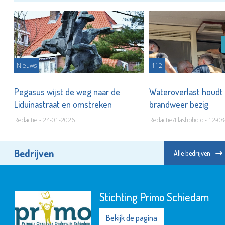
Nieuws
112
Pegasus wijst de weg naar de
Wateroverlast houdt 
Liduinastraat en omstreken
brandweer bezig
Redactie - 24-01-2026
Redactie/Flashphoto - 12-0
Bedrijven
Alle bedrijven
Stichting Primo Schiedam
Bekijk de pagina