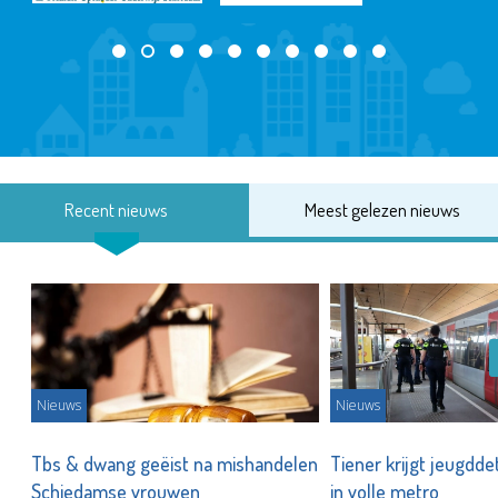
Recent nieuws
Meest gelezen nieuws
Nieuws
Nieuws
om
Tbs & dwang geëist na mishandelen
Tiener krijgt jeugdde
Schiedamse vrouwen
in volle metro