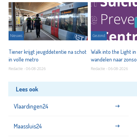
Nieuws
Gezond
Tiener krijgt jeugddetentie na schot
Walk into the Light i
in volle metro
wandelen naar zonso
te staan bij suïcide
Redactie - 06-08-2026
Redactie - 06-08-2026
Lees ook
Vlaardingen24
Maassluis24