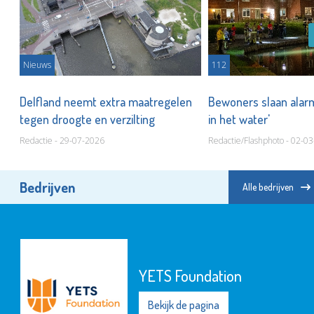
Nieuws
112
r
Delfland neemt extra maatregelen
Bewoners slaan alar
tegen droogte en verzilting
in het water'
Redactie - 29-07-2026
Redactie/Flashphoto - 02-0
Bedrijven
Alle bedrijven
YETS Foundation
Bekijk de pagina