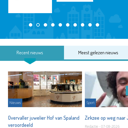
Recent nieuws
Meest gelezen nieuws
Nieuws
Sport
Overvaller juwelier Hof van Spaland
Zirkzee op weg naar
veroordeeld
Redactie - 07-08-2026