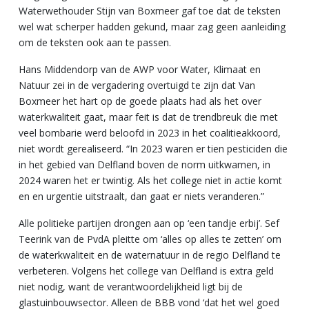
Waterwethouder Stijn van Boxmeer gaf toe dat de teksten
wel wat scherper hadden gekund, maar zag geen aanleiding
om de teksten ook aan te passen.
Hans Middendorp van de AWP voor Water, Klimaat en
Natuur zei in de vergadering overtuigd te zijn dat Van
Boxmeer het hart op de goede plaats had als het over
waterkwaliteit gaat, maar feit is dat de trendbreuk die met
veel bombarie werd beloofd in 2023 in het coalitieakkoord,
niet wordt gerealiseerd. “In 2023 waren er tien pesticiden die
in het gebied van Delfland boven de norm uitkwamen, in
2024 waren het er twintig. Als het college niet in actie komt
en en urgentie uitstraalt, dan gaat er niets veranderen.”
Alle politieke partijen drongen aan op ‘een tandje erbij’. Sef
Teerink van de PvdA pleitte om ‘alles op alles te zetten’ om
de waterkwaliteit en de waternatuur in de regio Delfland te
verbeteren. Volgens het college van Delfland is extra geld
niet nodig, want de verantwoordelijkheid ligt bij de
glastuinbouwsector. Alleen de BBB vond ‘dat het wel goed