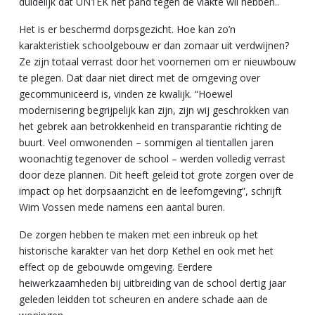
duidelijk dat UN1EK het pand tegen de vlakte wil hebben..
Het is er beschermd dorpsgezicht. Hoe kan zo’n
karakteristiek schoolgebouw er dan zomaar uit verdwijnen?
Ze zijn totaal verrast door het voornemen om er nieuwbouw
te plegen. Dat daar niet direct met de omgeving over
gecommuniceerd is, vinden ze kwalijk. “Hoewel
modernisering begrijpelijk kan zijn, zijn wij geschrokken van
het gebrek aan betrokkenheid en transparantie richting de
buurt. Veel omwonenden – sommigen al tientallen jaren
woonachtig tegenover de school – werden volledig verrast
door deze plannen. Dit heeft geleid tot grote zorgen over de
impact op het dorpsaanzicht en de leefomgeving”, schrijft
Wim Vossen mede namens een aantal buren.
De zorgen hebben te maken met een inbreuk op het
historische karakter van het dorp Kethel en ook met het
effect op de gebouwde omgeving. Eerdere
heiwerkzaamheden bij uitbreiding van de school dertig jaar
geleden leidden tot scheuren en andere schade aan de