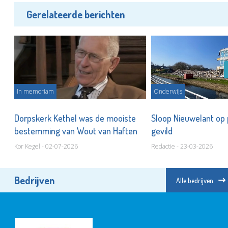
Gerelateerde berichten
In memoriam
Onderwijs
Dorpskerk Kethel was de mooiste
Sloop Nieuwelant op 
bestemming van Wout van Haften
gevild
Kor Kegel - 02-07-2026
Redactie - 23-03-2026
Bedrijven
Alle bedrijven